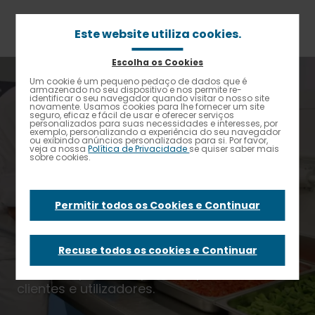
Passar
para
o
Este website utiliza cookies.
conteúdo
principal
Escolha os Cookies
Navegação
Home
Sobre
Comprometidos com a qualidade
Um cookie é um pequeno pedaço de dados que é
Alto contraste
estrutural
armazenado no seu dispositivo e nos permite re-
identificar o seu navegador quando visitar o nosso site
novamente. Usamos cookies para lhe fornecer um site
Comprometidos
seguro, eficaz e fácil de usar e oferecer serviços
personalizados para suas necessidades e interesses, por
exemplo, personalizando a experiência do seu navegador
ou exibindo anúncios personalizados para si. Por favor,
com a qualidade
veja a nossa
Política de Privacidade
se quiser saber mais
sobre cookies.
Permitir todos os Cookies e Continuar
Na Elior, trabalhamos todos os dias para
melhorar todos os aspetos da nossa
Recuse todos os cookies e Continuar
própria atividade, a fim de alcançar a
melhor experiência possível para os nossos
clientes e utilizadores.