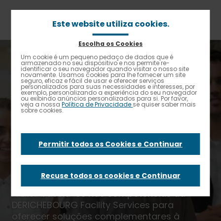
Passar
para
o
Este website utiliza cookies.
conteúdo
principal
Escolha os Cookies
Navegação
Home
Ofertas
Um cookie é um pequeno pedaço de dados que é
Alto contraste
estrutural
armazenado no seu dispositivo e nos permite re-
Serviços com DERICHEBOURG Facility Services
identificar o seu navegador quando visitar o nosso site
novamente. Usamos cookies para lhe fornecer um site
seguro, eficaz e fácil de usar e oferecer serviços
Serviços com
personalizados para suas necessidades e interesses, por
exemplo, personalizando a experiência do seu navegador
ou exibindo anúncios personalizados para si. Por favor,
veja a nossa
Política de Privacidade
se quiser saber mais
sobre cookies.
DERICHEBOURG
Facility Services
Permitir todos os Cookies e Continuar
Recuse todos os cookies e Continuar
A Elior baseia-se nas competências da
DERICHEBOURG Facility Services para
oferecer soluções complementares à