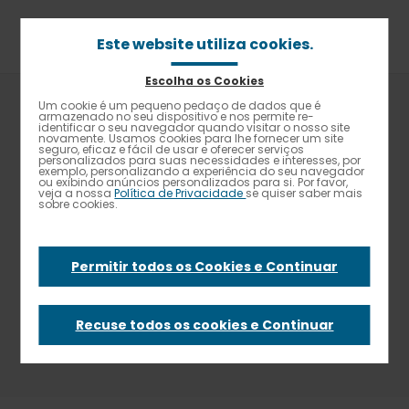
Passar
para
o
Este website utiliza cookies.
conteúdo
principal
Escolha os Cookies
Navegação
Home
5 razões para integrar as nossas equipas!
Um cookie é um pequeno pedaço de dados que é
Alto contraste
estrutural
armazenado no seu dispositivo e nos permite re-
identificar o seu navegador quando visitar o nosso site
novamente. Usamos cookies para lhe fornecer um site
5 razões para
seguro, eficaz e fácil de usar e oferecer serviços
personalizados para suas necessidades e interesses, por
exemplo, personalizando a experiência do seu navegador
ou exibindo anúncios personalizados para si. Por favor,
integrar as nossas
veja a nossa
Política de Privacidade
se quiser saber mais
sobre cookies.
equipas!
Permitir todos os Cookies e Continuar
Recuse todos os cookies e Continuar
28 Agosto 2024 - News