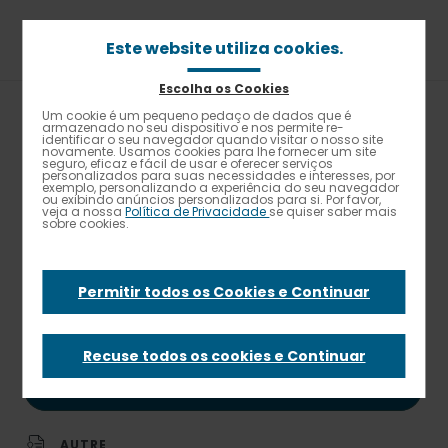
Passar
para
o
Este website utiliza cookies.
conteúdo
principal
Escolha os Cookies
Um cookie é um pequeno pedaço de dados que é
Alto contraste
Navegação
armazenado no seu dispositivo e nos permite re-
Home
Carreira
Ofertas de emprego
identificar o seu navegador quando visitar o nosso site
estrutural
COZINHEIRO (M/F) | BRAGA
novamente. Usamos cookies para lhe fornecer um site
seguro, eficaz e fácil de usar e oferecer serviços
personalizados para suas necessidades e interesses, por
exemplo, personalizando a experiência do seu navegador
PUBLISHED ON 30 JUN. 2026
ou exibindo anúncios personalizados para si. Por favor,
veja a nossa
Política de Privacidade
se quiser saber mais
Elior
sobre cookies.
COZINHEIRO (M/F) |
Permitir todos os Cookies e Continuar
BRAGA
Recuse todos os cookies e Continuar
CANDIDATAR-ME A ESTA FUNÇÃO
AUTRE