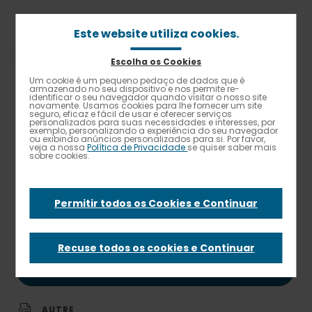
Passar
para
o
Este website utiliza cookies.
conteúdo
principal
Escolha os Cookies
Um cookie é um pequeno pedaço de dados que é
Alto contraste
Navegação
armazenado no seu dispositivo e nos permite re-
Home
Carreira
Ofertas de emprego
identificar o seu navegador quando visitar o nosso site
estrutural
CHEFE DE COZINHA (M/F) | BRAGA
novamente. Usamos cookies para lhe fornecer um site
seguro, eficaz e fácil de usar e oferecer serviços
personalizados para suas necessidades e interesses, por
exemplo, personalizando a experiência do seu navegador
PUBLISHED ON 30 JUN. 2026
ou exibindo anúncios personalizados para si. Por favor,
veja a nossa
Política de Privacidade
se quiser saber mais
Elior
sobre cookies.
CHEFE DE COZINHA
Permitir todos os Cookies e Continuar
(M/F) | BRAGA
Recuse todos os cookies e Continuar
CANDIDATAR-ME A ESTA FUNÇÃO
AUTRE